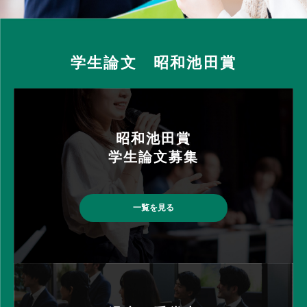
学生論文 昭和池田賞
昭和池⽥賞
学⽣論⽂募集
一覧を見る