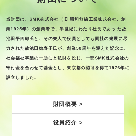
当財団は、SMK株式会社（旧 昭和無線⼯業株式会社、創
業1925年）の創業者で、半世紀にわたり社⻑であっ
た故
池⽥平四郎⽒と、その夫⼈で役員としても同社の発展に尽
⼒された故池⽥始寿⼦⽒が、創業50周年を迎えた記念に、
社会福祉事業の⼀助にと私財を投じ、⼀部SMK株式会社の
寄付⾦を合わせて基⾦とし、東京都の認可を得て1976年に
設⽴しました。
財団概要 >
役員紹介 >