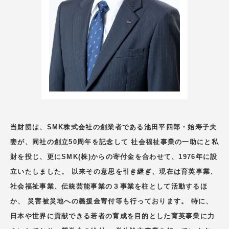
当財団は、SMK株式会社の創業者である池田平四郎・始寿子夫
妻が、同社の創立50周年を記念して 社会福祉事業の一助にと私
財を投じ、更にSMK(株)からの寄付金を合わせて、1976年に設
立いたしました。 以来その意思を引き継ぎ、現在は育英事業、
社会福祉事業、伝統芸能事業の３事業を柱として活動するほ
か、 災害被災地への義援金寄付等も行っております。 特に、
日本や世界に貢献できる若者の育成を目的とした育英事業に力