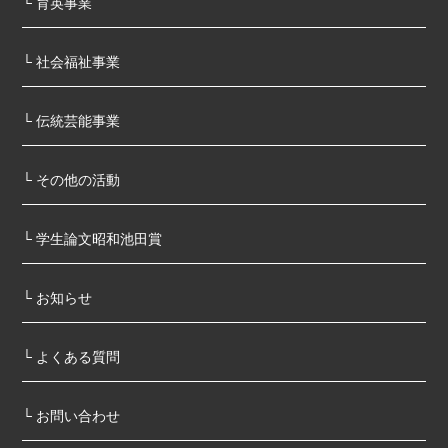
└ 育英事業
└ 社会福祉事業
└ 伝統芸能事業
└ その他の活動
└ 学⽣論⽂昭和池⽥賞
└ お知らせ
└ よくある質問
└ お問い合わせ