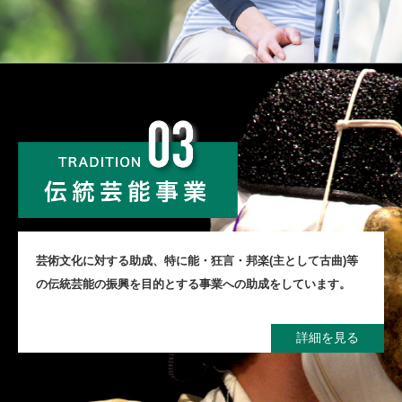
芸術⽂化に対する助成、特に能・狂⾔・邦楽(主として古曲)等
の伝統
芸能の振興を⽬的とする事業への助成をしています。
詳細を見る