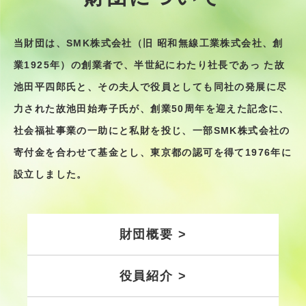
当財団は、SMK株式会社（旧 昭和無線⼯業株式会社、創
業1925年）の創業者で、半世紀にわたり社⻑であっ
た故
池⽥平四郎⽒と、その夫⼈で役員としても同社の発展に尽
⼒された故池⽥始寿⼦⽒が、創業50周年を迎えた記念に、
社会福祉事業の⼀助にと私財を投じ、⼀部SMK株式会社の
寄付⾦を合わせて基⾦とし、東京都の認可を得て1976年に
設⽴しました。
財団概要 >
役員紹介 >