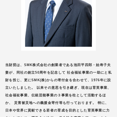
当財団は、SMK株式会社の創業者である池田平四郎・始寿子夫
妻が、同社の創立50周年を記念して 社会福祉事業の一助にと私
財を投じ、更にSMK(株)からの寄付金を合わせて、1976年に設
立いたしました。 以来その意思を引き継ぎ、現在は育英事業、
社会福祉事業、伝統芸能事業の３事業を柱として活動するほ
か、 災害被災地への義援金寄付等も行っております。 特に、
日本や世界に貢献できる若者の育成を目的とした育英事業に力