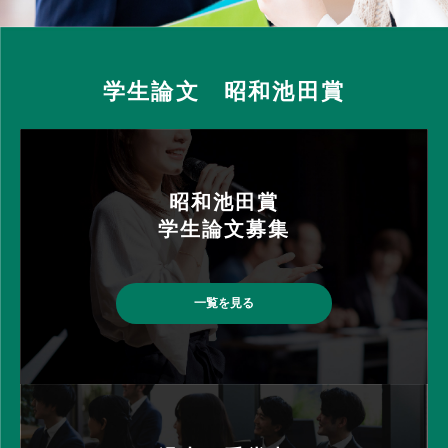
学生論文 昭和池田賞
昭和池⽥賞
学⽣論⽂募集
一覧を見る