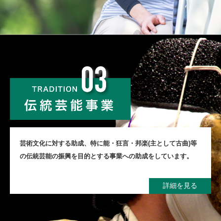
芸術⽂化に対する助成、特に能・狂⾔・邦楽(主として古曲)等
の伝統
芸能の振興を⽬的とする事業への助成をしています。
詳細を見る