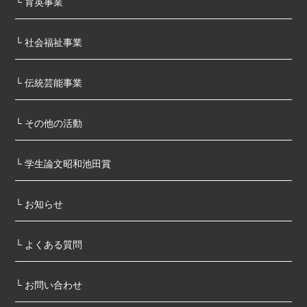
└ 育英事業
└ 社会福祉事業
└ 伝統芸能事業
└ その他の活動
└ 学⽣論⽂昭和池⽥賞
└ お知らせ
└ よくある質問
└ お問い合わせ