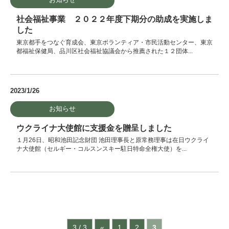
社会福祉事業 ２０２２年度下期分の助成を実施しま
した
東京都手をつなぐ育成会、東京ボランティア・市民活動センター、東京
都福祉保健局、品川区社会福祉協議会から推薦された１２団体...
2023/1/26
お知らせ
ウクライナ大使館に支援金を贈呈しました
１月26日、昭和池田記念財団 池田理事長と原常務理事は在日ウクライ
ナ大使館（セルギー・コルスンスキー駐日特命全権大使）を...
3 / 3
«
1
2
3